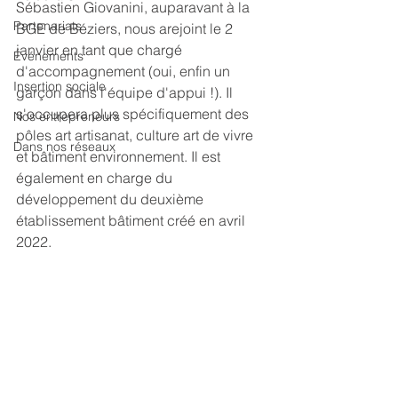
Sébastien Giovanini, auparavant à la 
Partenariats
BGE de Béziers, nous arejoint le 2 
janvier en tant que chargé 
Événements
d'accompagnement (oui, enfin un 
Insertion sociale
garçon dans l'équipe d'appui !). Il 
s'occupera plus spécifiquement des 
Nos entrepreneurs
pôles art artisanat, culture art de vivre 
Dans nos réseaux
et bâtiment environnement. Il est 
également en charge du 
développement du deuxième 
établissement bâtiment créé en avril 
2022. 