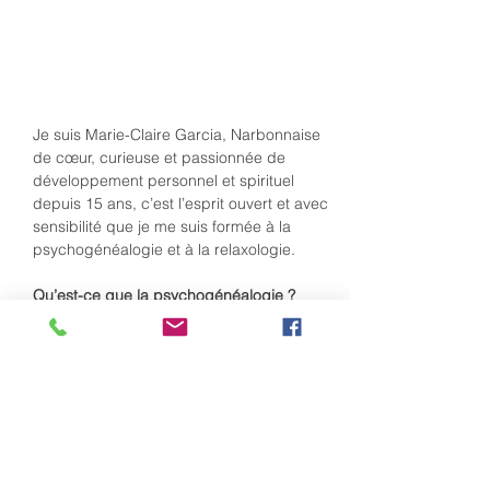
Je suis Marie-Claire Garcia, Narbonnaise 
de cœur, curieuse et passionnée de 
développement personnel et spirituel 
depuis 15 ans, c’est l’esprit ouvert et avec 
sensibilité que je me suis formée à la 
psychogénéalogie et à la relaxologie.
Qu’est-ce que la psychogénéalogie ?
La psychogénéalogie est une pratique 
clinique créée et développée dans les 
années 1970 par la pionnière Anne Ancelin 
Schützenberger, psychologue et 
psychothérapeute.
Cette méthode s’appuie d’une part sur la 
technique du génosociogramme créée 
avec votre arbre de vie qui révèle l’histoire 