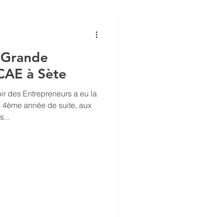
a Grande
CAE à Sète
r des Entrepreneurs a eu la
a 4ème année de suite, aux
...