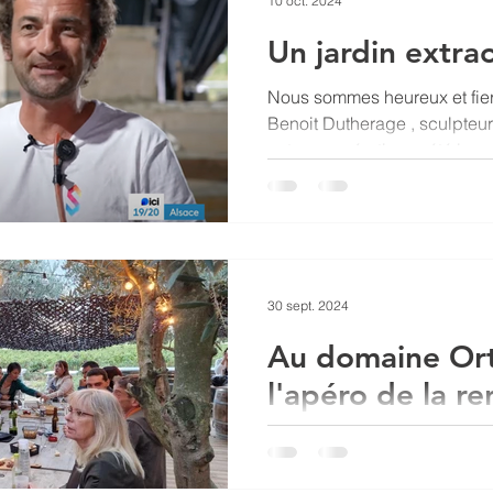
10 oct. 2024
Un jardin extrao
Nous sommes heureux et fie
Benoit Dutherage , sculpteu
notre coopérative, a été le...
30 sept. 2024
Au domaine Orto
l'apéro de la re
Ce jeudi 26 septembre, nous
nombreuses à nous retrouve
Table , le restaurant de Vincen