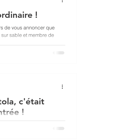
rdinaire !
rs de vous annoncer que
r sur sable et membre de
la, c'était
ntrée !
 étions nombreux et
r au Domaine Ortola Côté
t et...