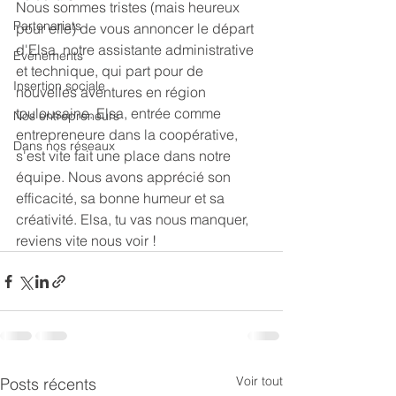
Nous sommes tristes (mais heureux 
Partenariats
pour elle) de vous annoncer le départ 
d'Elsa, notre assistante administrative 
Événements
et technique, qui part pour de 
Insertion sociale
nouvelles aventures en région 
toulousaine. Elsa, entrée comme 
Nos entrepreneurs
entrepreneure dans la coopérative, 
Dans nos réseaux
s'est vite fait une place dans notre 
équipe. Nous avons apprécié son 
efficacité, sa bonne humeur et sa 
créativité. Elsa, tu vas nous manquer, 
reviens vite nous voir ! 
Voir tout
Posts récents